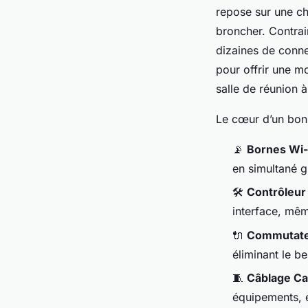
repose sur une ch
broncher. Contrai
dizaines de conne
pour offrir une m
salle de réunion 
Le cœur d’un bon 
📡
Bornes Wi-
en simultané 
🛠️
Contrôleur
interface, mêm
🔌
Commutateu
éliminant le b
🧵
Câblage Ca
équipements, e