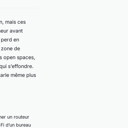
n, mais ces
meur avant
r perd en
e zone de
es open spaces,
 qui s’effondre.
 parle même plus
her un routeur
-Fi d’un bureau