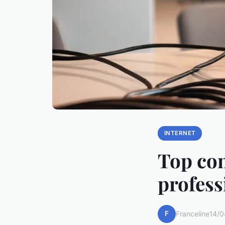
INTERNET
Top con
profess
F
Franceline
14/0