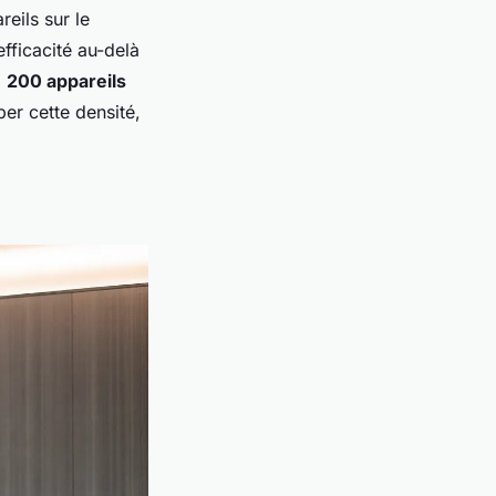
eils sur le
fficacité au-delà
à
200 appareils
per cette densité,