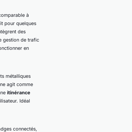
 comparable à
ffit pour quelques
intègrent des
 gestion de trafic
onctionner en
ts métalliques
borne agit comme
 une
itinérance
lisateur. Idéal
adges connectés,