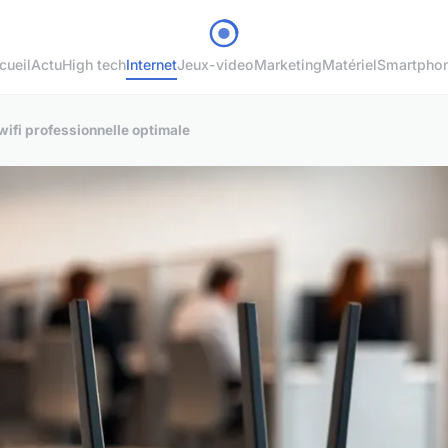
cueil
Actu
High tech
Internet
Jeux-video
Marketing
Matériel
Smartpho
wifi professionnelle optimale