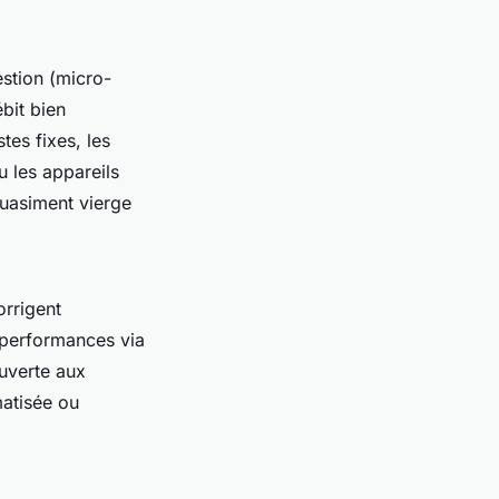
stion (micro-
bit bien
tes fixes, les
u les appareils
quasiment vierge
orrigent
s performances via
ouverte aux
matisée ou