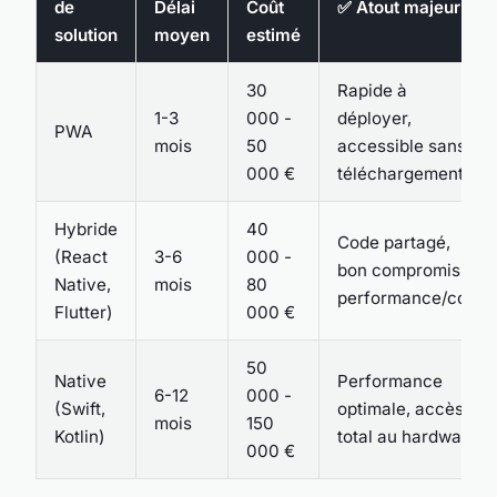
de
Délai
Coût
✅ Atout majeur
solution
moyen
estimé
30
Rapide à
1-3
000 -
déployer,
PWA
mois
50
accessible sans
000 €
téléchargement
Hybride
40
Code partagé,
(React
3-6
000 -
bon compromis
Native,
mois
80
performance/coût
Flutter)
000 €
50
Native
Performance
6-12
000 -
(Swift,
optimale, accès
mois
150
Kotlin)
total au hardware
000 €