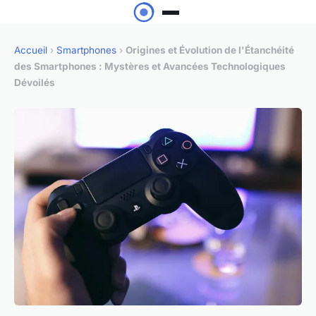
Accueil
›
Smartphones
›
Origines et Évolution de l'Étanchéité
des Smartphones : Mystères et Avancées Technologiques
Dévoilés