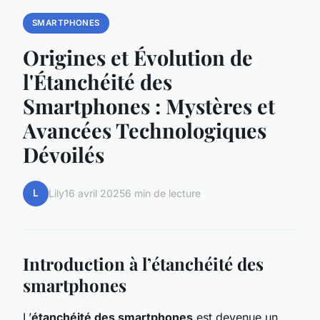
SMARTPHONES
Origines et Évolution de
l'Étanchéité des
Smartphones : Mystères et
Avancées Technologiques
Dévoilés
L
Lily
16 avril 2025
6 min de lecture
Introduction à l’étanchéité des
smartphones
L’
étanchéité des smartphones
est devenue un